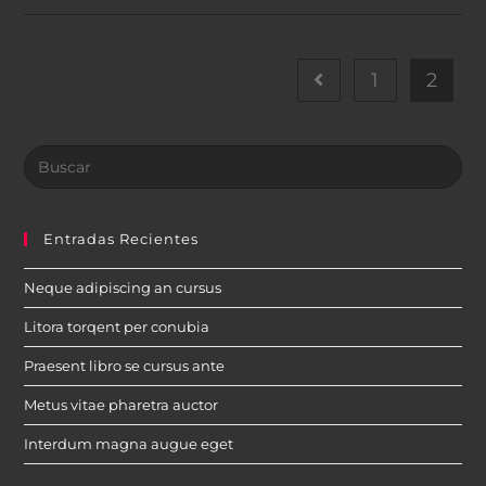
Nostra
1
2
Ir a la página anterior
Buscar
en
esta
web
Entradas Recientes
Neque adipiscing an cursus
Litora torqent per conubia
Praesent libro se cursus ante
Metus vitae pharetra auctor
Interdum magna augue eget