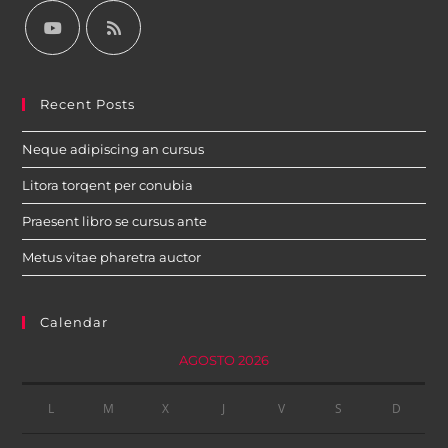
Recent Posts
Neque adipiscing an cursus
Litora torqent per conubia
Praesent libro se cursus ante
Metus vitae pharetra auctor
Calendar
AGOSTO 2026
L
M
X
J
V
S
D