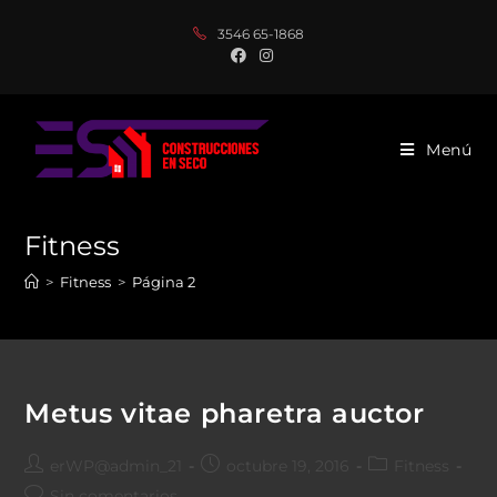
Saltar
3546 65-1868
al
contenido
Menú
Fitness
>
Fitness
>
Página 2
Metus vitae pharetra auctor
Autor
Publicación
Categoría
erWP@admin_21
octubre 19, 2016
Fitness
de
de
de
Comentarios
Sin comentarios